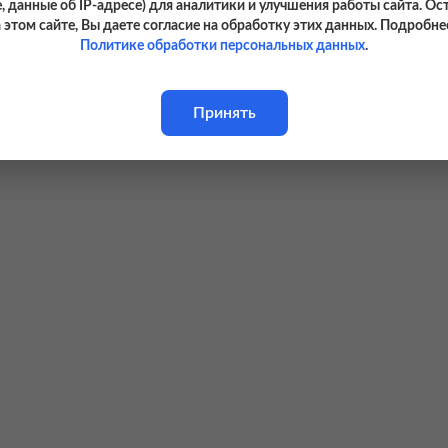
e, данные об IP-адресе) для аналитики и улучшения работы сайта. Ос
 этом сайте, Вы даете согласие на обработку этих данных. Подробне
Политике обработки персональных данных
.
Принять