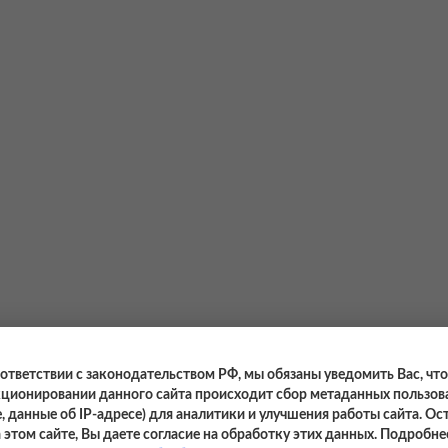
оответствии с законодательством РФ, мы обязаны уведомить Вас, что
ционировании данного сайта происходит сбор метаданных пользов
e, данные об IP-адресе) для аналитики и улучшения работы сайта. Ос
 этом сайте, Вы даете согласие на обработку этих данных. Подробне