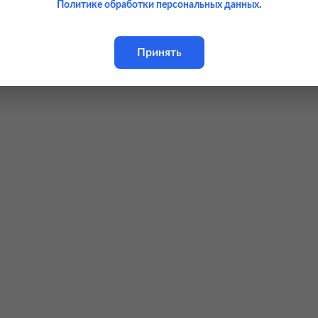
Политике обработки персональных данных
.
Принять