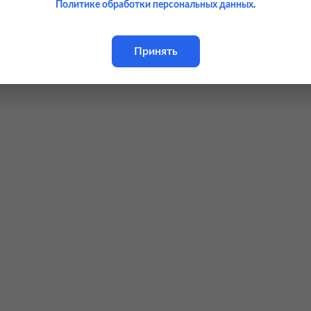
Политике обработки персональных данных
.
Принять