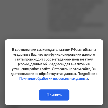
оснащена дополнительным разъемом
2,5 мм, защищенным резиновой
заглушкой, для подключения
наушника. Подходит для
радиостанций имеющих
двухштырьковый гарнитурный разъем
стандарта Kenwood.
Цена 2 439 руб. за 1 шт
Количество
В соответствии с законодательством РФ, мы обязаны
-
+
шт
уведомить Вас, что при функционировании данного
сайта происходит сбор метаданных пользователя
Доставка до 14 дней
(cookie, данные об IP-адресе) для аналитики и
улучшения работы сайта. Оставаясь на этом сайте, Вы
Уведомить о поступлении
даете согласие на обработку этих данных. Подробнее в
Политике обработки персональных данных
.
Принять