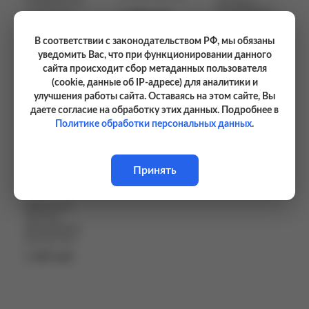
основанием PL
антенных
оснований DV
1 500 руб.
1 617 руб.
1 500 руб.
В соответствии с законодательством РФ, мы обязаны
уведомить Вас, что при функционировании данного
сайта происходит сбор метаданных пользователя
(cookie, данные об IP-адресе) для аналитики и
улучшения работы сайта. Оставаясь на этом сайте, Вы
даете согласие на обработку этих данных. Подробнее в
Политике обработки персональных данных
.
Доставка 14 дней
Принять
Кабель для
жестких
креплений PL-
259/SO-239
1 309 руб.