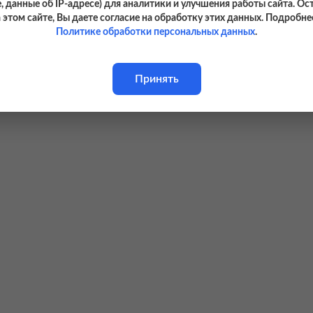
e, данные об IP-адресе) для аналитики и улучшения работы сайта. Ос
 этом сайте, Вы даете согласие на обработку этих данных. Подробне
Политике обработки персональных данных
.
Принять