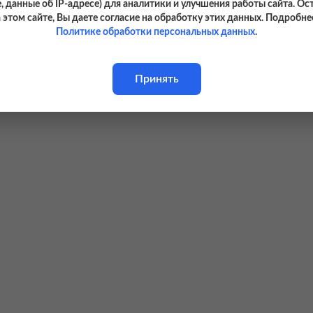
e, данные об IP-адресе) для аналитики и улучшения работы сайта. Ос
 этом сайте, Вы даете согласие на обработку этих данных. Подробне
Политике обработки персональных данных
.
Принять