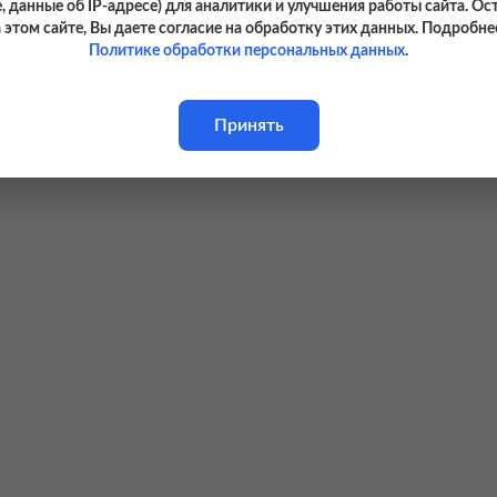
e, данные об IP-адресе) для аналитики и улучшения работы сайта. Ос
 этом сайте, Вы даете согласие на обработку этих данных. Подробне
Политике обработки персональных данных
.
Принять