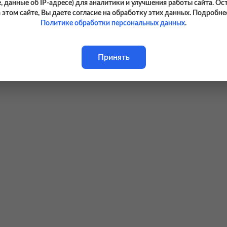
e, данные об IP-адресе) для аналитики и улучшения работы сайта. Ос
 этом сайте, Вы даете согласие на обработку этих данных. Подробне
Политике обработки персональных данных
.
Принять