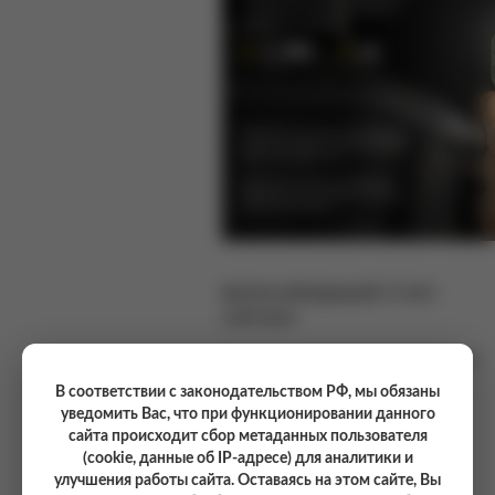
ВЕЛОСИПЕДНЫЙ СТОП-
СИГНАЛ
3 красных диода и встроенный
3D акселерометр
В соответствии с законодательством РФ, мы обязаны
уведомить Вас, что при функционировании данного
Высокочувствительные
сайта происходит сбор метаданных пользователя
датчики фиксируют
(cookie, данные об IP-адресе) для аналитики и
торможение велосипеда,
улучшения работы сайта. Оставаясь на этом сайте, Вы