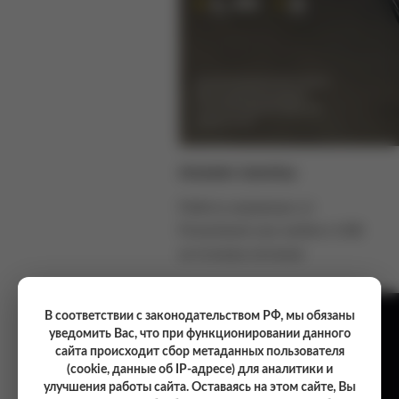
РЕЖИМ ЛАМПЫ
Работа напрямую от
Powerbank или любого USB
источника питания
В соответствии с законодательством РФ, мы обязаны
уведомить Вас, что при функционировании данного
сайта происходит сбор метаданных пользователя
(cookie, данные об IP-адресе) для аналитики и
улучшения работы сайта. Оставаясь на этом сайте, Вы