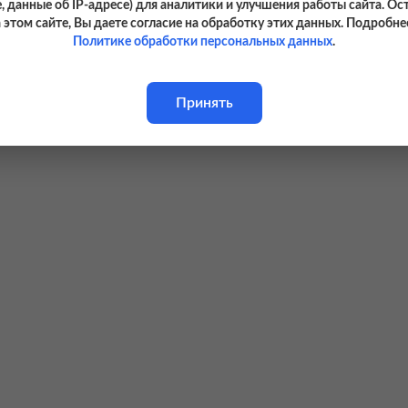
e, данные об IP-адресе) для аналитики и улучшения работы сайта. Ос
 этом сайте, Вы даете согласие на обработку этих данных. Подробне
Политике обработки персональных данных
.
Принять