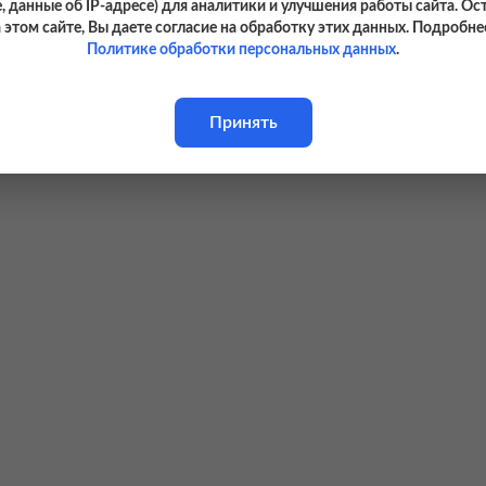
e, данные об IP-адресе) для аналитики и улучшения работы сайта. Ос
 этом сайте, Вы даете согласие на обработку этих данных. Подробне
Политике обработки персональных данных
.
Принять