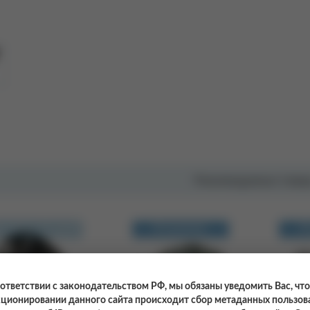
Рекомендуемые това
оставка 14 дней
В наличии
В
оответствии с законодательством РФ, мы обязаны уведомить Вас, что
ционировании данного сайта происходит сбор метаданных пользов