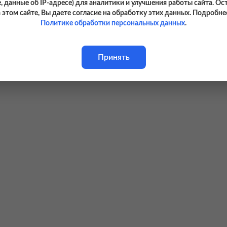
e, данные об IP-адресе) для аналитики и улучшения работы сайта. Ос
 этом сайте, Вы даете согласие на обработку этих данных. Подробне
Политике обработки персональных данных
.
Принять