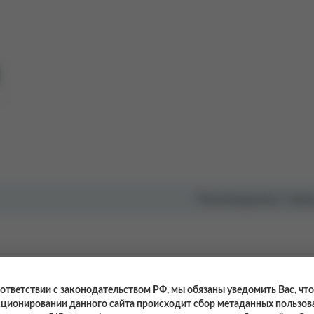
Рекомендуемые това
оответствии с законодательством РФ, мы обязаны уведомить Вас, что
ционировании данного сайта происходит сбор метаданных пользов