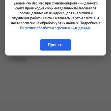
уведомить Вас, что при функционировании данного
Доставка 14 дней
Доставка 14 дней
сайта происходит сбор метаданных пользователя
(cookie, данные об IP-адресе) для аналитики и
улучшения работы сайта. Оставаясь на этом сайте, Вы
даете согласие на обработку этих данных. Подробнее в
Политике обработки персональных данных
.
Аккумуляторная
Речная
батарея Vega
радиостанция
BP-1600L для
Vega VG-304
Принять
речных
IP55
радиостанций
27 859 руб.
Vega VG-304
6 750 руб.