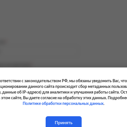
мя
*
ы на картинке
*
оответствии с законодательством РФ, мы обязаны уведомить Вас, что
ционировании данного сайта происходит сбор метаданных пользов
e, данные об IP-адресе) для аналитики и улучшения работы сайта. Ос
решить смайлики в этом сообщении
 этом сайте, Вы даете согласие на обработку этих данных. Подробне
Политике обработки персональных данных
.
Принять