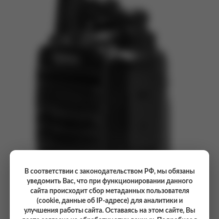
В соответствии с законодательством РФ, мы обязаны
уведомить Вас, что при функционировании данного
сайта происходит сбор метаданных пользователя
(cookie, данные об IP-адресе) для аналитики и
улучшения работы сайта. Оставаясь на этом сайте, Вы