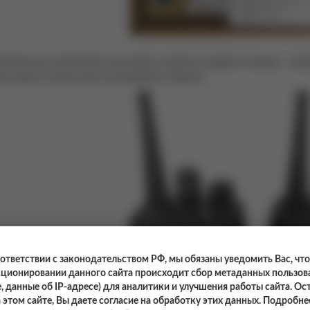
ительные изменения коснулись корпуса радиостанции - нем
ассовые полосочки на боковой стороне.
оответствии с законодательством РФ, мы обязаны уведомить Вас, что
ционировании данного сайта происходит сбор метаданных пользов
e, данные об IP-адресе) для аналитики и улучшения работы сайта. Ос
 этом сайте, Вы даете согласие на обработку этих данных. Подробне