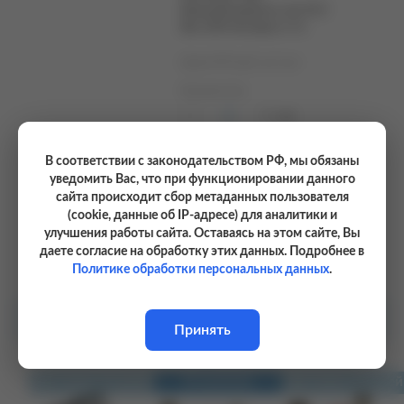
Внешний диаметр, мм 10,3
Вес (100 метров), кг 15.
Цена 439 руб. за 1 шт
Количество
-
+
шт
Купить
В соответствии с законодательством РФ, мы обязаны
уведомить Вас, что при функционировании данного
сайта происходит сбор метаданных пользователя
(cookie, данные об IP-адресе) для аналитики и
улучшения работы сайта. Оставаясь на этом сайте, Вы
даете согласие на обработку этих данных. Подробнее в
Политике обработки персональных данных
.
Рекомендуемые товары
Принять
Доставка 14 дней
В наличии
Доставка 14 дней