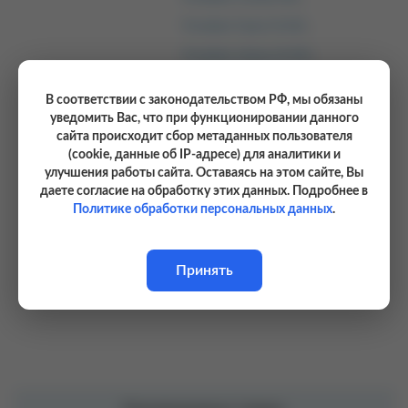
President Taylor III ASC
,
President Johnny III ASC
,
President Grant II ASC
.
В соответствии с законодательством РФ, мы обязаны
и другими рациями President.
уведомить Вас, что при функционировании данного
сайта происходит сбор метаданных пользователя
Цена 7 700 руб. за 1 шт
(cookie, данные об IP-адресе) для аналитики и
улучшения работы сайта. Оставаясь на этом сайте, Вы
Количество
даете согласие на обработку этих данных. Подробнее в
-
+
шт
Политике обработки персональных данных
.
Купить
Принять